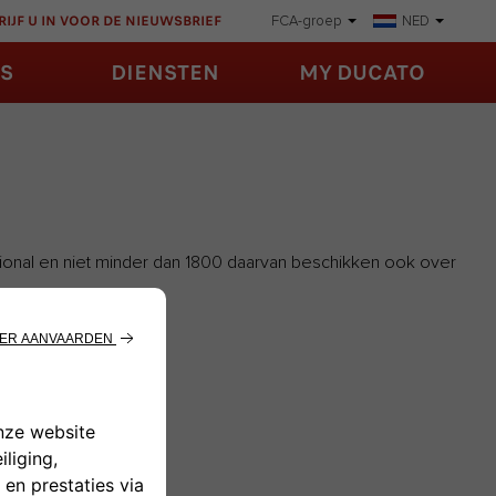
IJF U IN VOOR DE NIEUWSBRIEF
FCA-groep
NED
S
DIENSTEN
MY DUCATO
ssional en niet minder dan 1800 daarvan beschikken ook over
n van een camper
gen