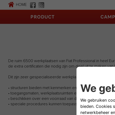
HOME
PRODUCT
CAMP
De ruim 6500 werkplaatsen van Fiat Professional in heel Eur
de extra certificaten die nodig zijn om deel uit te maken va
Dit zijn zeer gespecialiseerde werkplaatsen die
• structuren bieden met kenmerken en afmetingen die gesch
• toegangsmaten, werkplaatsruimten en hydraulische oprijpl
• beschikken over een voorraad van de nuttigste verbruik
• speciale procedures kunnen toepassen om de interventieti