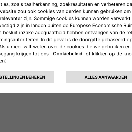
DEALER LOCATOR
Co
 Fiat and Fiat Professional are registered