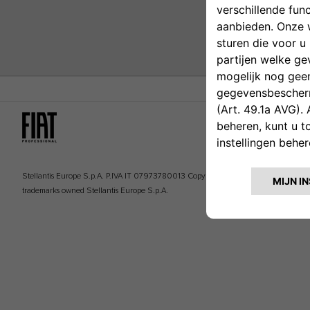
Stellantis Europe S.p.A. P.IVA IT 07973780013 Copyright © 2014 All Rights Reserved.
trademarks owned Stellantis Europe S.p.A.