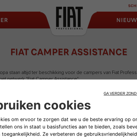
SCHR
ER
NIEUW
FIAT CAMPER ASSISTANCE
opa staan altijd ter beschikking voor de campers van Fiat Profe
n het netwerk "Fiat Camper Assistance".
ikt zijn voor campers
aten bieden die aangepast zijn aan het gewicht en de afmetinge
sgoederen en originele reserveonderdelen voor recreatievoertui
jden te verkorten.